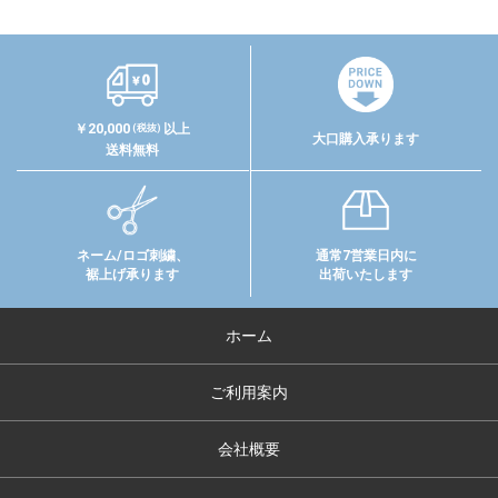
￥20,000
以上
(税抜)
大口購入承ります
送料無料
ネーム/ロゴ刺繍、
通常7営業日内に
裾上げ承ります
出荷いたします
ホーム
ご利用案内
会社概要