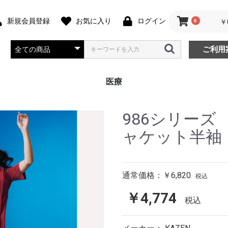
新規会員登録
お気に入り
ログイン
0
￥
ご利用
医療
バッグ
ジャケット
シューズ
シャツ
チュニック
スクラブ
スラックス
エプロン
986シリー
ャケット半袖
通常価格：
￥6,820
税込
￥4,774
税込