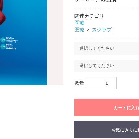
メーカー： KAZEN
関連カテゴリ
医療
医療
＞
スクラブ
数量
お買い物を続ける
カートへ進む
カートに入
お気に入りに