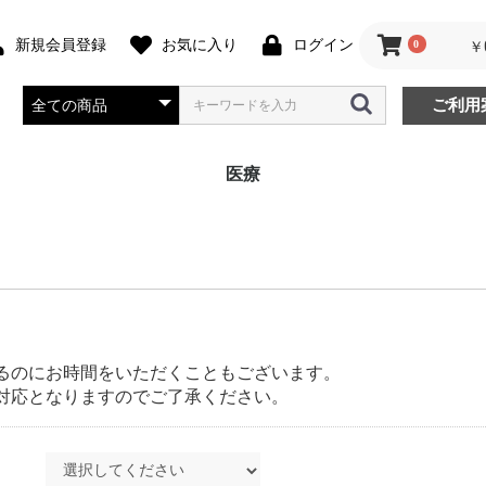
新規会員登録
お気に入り
ログイン
0
￥
ご利用
医療
バッグ
ジャケット
シューズ
シャツ
チュニック
スクラブ
スラックス
エプロン
るのにお時間をいただくこともございます。
対応となりますのでご了承ください。